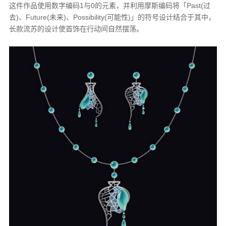
这件作品使用数字编码1与0的元素，并利用摩斯编码将「Past(过
去)、Future(未来)、Possibility(可能性)」的符号设计结合于其中，
长款流苏的设计使首饰在行动间自然摆荡。