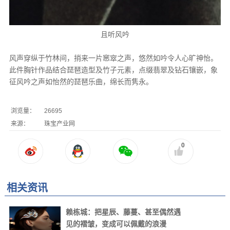
且听风吟
风声穿纵于竹林间，捎来一片窸窣之声，悠然如吟令人心旷神怡。
此件胸针作品结合琵琶造型及竹子元素，点缀翡翠及钻石镶嵌，象
征风吟之声如怡然的琵琶乐曲，绵长而隽永。
浏览量：
26695
来源：
珠宝产业网
0
相关资讯
赖栋城：把星辰、藤蔓、甚至偶然遇
见的褶皱，变成可以佩戴的浪漫