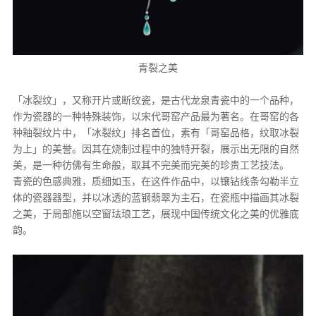
青裂之美
「冰裂纹」，又称开片或断纹瓷，是古代龙泉青瓷中的一个品种，
作为瓷器的一种特殊装饰，以宋代哥窑产品最为著名。在哥窑的各
种釉裂纹片中，「冰裂纹」排名首位，素有「哥窑品格，纹取冰裂
为上」的美誉。因其在烧制过程中的独特开裂，展示出无限的自然
美，是一种彷佛有生命般，取其不完美而完美的珍贵工艺技法。
青瓷的色感典雅，质细如玉，在这件作品中，以镶钻线条勾勒半立
体的瓷器器型，并以冰透的蓝钢翡翠为主石，在瓷瓶中描画其冰裂
之美，于局部施以空窗珐琅工艺，展现中国传统文化之美的优雅底
韵。