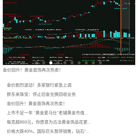
金价回升！黄金首饰再次热卖！
金价剧烈波动！多家银行紧急上调
胖东来珠宝：停止旧金兑换回收业务
金价回升！黄金首饰再次热卖！
上市不足一年 “黄金爱马仕”老铺黄金市值...
每克超860元，你愿意为古法黄金饰品花更...
价格大跌40%，国际巨头暂停销售，钻石“...
千叶珠宝登央视《经济信息联播》揭秘珍珠市...