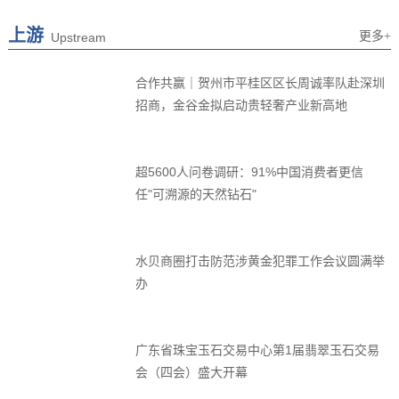
广东省珠宝玉石交易中心第1届翡翠玉石交易
会（四会）盛大开幕
哪吒2突破100亿 IP带火金包银！
金雅福集团旗下深圳上善智能主导全国首个黄
金自动回收团体标准正式发布！
11.15克拉粉钻在香港拍出8273万元 创珠宝拍
卖历来第二高价