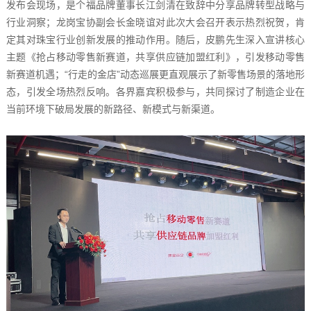
发布会现场，是个福品牌董事长江剑清在致辞中分享品牌转型战略与
行业洞察；龙岗宝协副会长金晓谊对此次大会召开表示热烈祝贺，肯
定其对珠宝行业创新发展的推动作用。随后，皮鹏先生深入宣讲核心
主题《抢占移动零售新赛道，共享供应链加盟红利》，引发移动零售
新赛道机遇；“行走的金店”动态巡展更直观展示了新零售场景的落地形
态，引发全场热烈反响。各界嘉宾积极参与，共同探讨了制造企业在
当前环境下破局发展的新路径、新模式与新渠道。