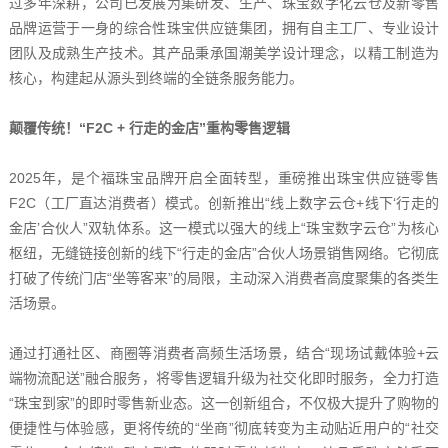
过多年深耕，公司已发展为集研发、生产、珠宝数字化云仓及新零售
品牌运营于一身的综合性珠宝供应链集团，拥有自主工厂、专业设计
团队及成熟生产技术。其产品秉承国潮美学设计理念，以精工制造为
核心，构建起从源头到终端的全链条服务能力。
颠覆传统！“F2C + 行走的金店”重构零售逻辑
2025年，是个福珠宝品牌开启全面转型，重磅推出珠宝供应链零售
F2C（工厂直达消费者）模式。创新推出“线上数字云仓+线下‘行走的
金店’合伙人”双轨体系。这一模式以强大的线上“珠宝数字云仓”为核心
枢纽，无缝链接创新的线下“行走的金店”合伙人场景销售网络。它彻底
打破了传统门店“坐等客来”的局限，主动深入消费者高度聚集的各类生
活场景。
通过打通社区、商圈等消费者高频生活场景，结合“现场试戴体验+云
端物流配送”融合服务，将零售逻辑升级为社交化即时服务，全力打造
“珠宝到家”的即时零售新业态。这一创新组合，不仅极大提升了购物的
便捷性与体验感，更将传统的“坐商”彻底转变为主动贴近用户的“社交