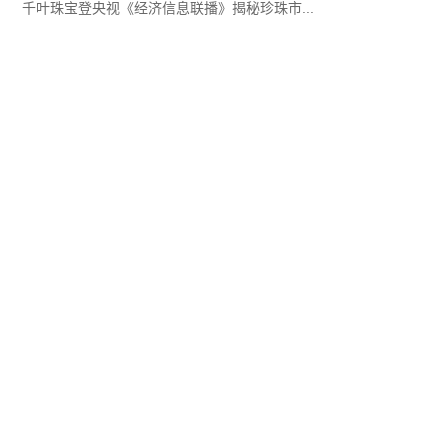
上游
更多+
Upstream
合作共赢｜贺州市平桂区区长周诚率队赴深圳
招商，金谷金拟启动贵轻奢产业新高地
超5600人问卷调研：91%中国消费者更信
任"可溯源的天然钻石"
水贝商圈打击防范涉黄金犯罪工作会议圆满举
办