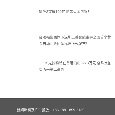
新闻爆料及广告投放：+86 188 1859 2180
Website：http://www.zbcynews.com
地址：深圳市罗湖区翠竹路黄金珠宝产业集聚基地公共服务平台317
Add：317 Public Service Platform of Cuizhu Road Gold and
Jewelry Industry Agglomeration Base,
Luohu District, Shenzhen
珠宝产业网法律顾问：潘建忠
珠宝产业网
订阅号
珠宝产业网
宝玉石行业