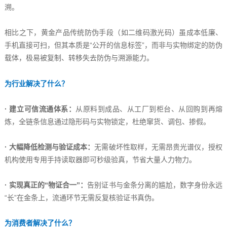
溯。
相比之下，黄金产品传统防伪手段（如二维码激光码）虽成本低廉、
手机直接可扫，但其本质是“公开的信息标签”，而非与实物绑定的防伪
载体，极易被复制、转移失去防伪与溯源能力。
为行业解决了什么？
· 建立可信流通体系：
从原料到成品、从工厂到柜台、从回购到再熔
炼，全链条信息通过隐形码与实物锁定，杜绝窜货、调包、掺假。
· 大幅降低检测与验证成本：
无需破坏性取样，无需昂贵光谱仪，授权
机构使用专用手持读取器即可秒级验真，节省大量人力物力。
· 实现真正的“物证合一”：
告别证书与金条分离的尴尬，数字身份永远
“长”在金条上，流通环节无需反复核验证书真伪。
为消费者解决了什么？