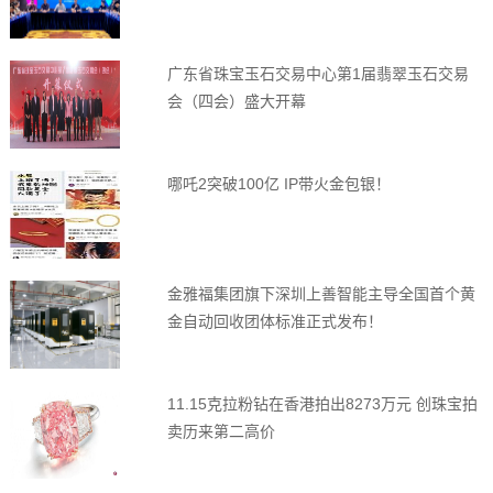
广东省珠宝玉石交易中心第1届翡翠玉石交易
会（四会）盛大开幕
哪吒2突破100亿 IP带火金包银！
金雅福集团旗下深圳上善智能主导全国首个黄
金自动回收团体标准正式发布！
11.15克拉粉钻在香港拍出8273万元 创珠宝拍
卖历来第二高价