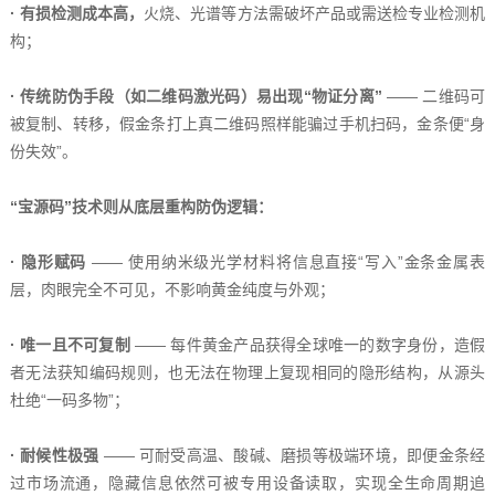
· 有损检测成本高，
火烧、光谱等方法需破坏产品或需送检专业检测机
构；
· 传统防伪手段（如二维码激光码）易出现“物证分离”
—— 二维码可
被复制、转移，假金条打上真二维码照样能骗过手机扫码，金条便“身
份失效”。
“宝源码”技术则从底层重构防伪逻辑：
· 隐形赋码
—— 使用纳米级光学材料将信息直接“写入”金条金属表
层，肉眼完全不可见，不影响黄金纯度与外观；
· 唯一且不可复制
—— 每件黄金产品获得全球唯一的数字身份，造假
者无法获知编码规则，也无法在物理上复现相同的隐形结构，从源头
杜绝“一码多物”；
· 耐候性极强
—— 可耐受高温、酸碱、磨损等极端环境，即便金条经
过市场流通，隐藏信息依然可被专用设备读取，实现全生命周期追