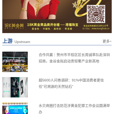
上游
更多+
Upstream
合作共赢｜贺州市平桂区区长周诚率队赴深圳
招商，金谷金拟启动贵轻奢产业新高地
超5600人问卷调研：91%中国消费者更信
任"可溯源的天然钻石"
水贝商圈打击防范涉黄金犯罪工作会议圆满举
办