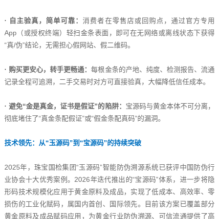
· 自主验真，简单可靠：
消费者在零售店或回购点，通过官方专用
App（或授权终端）轻扫金条表面，即可在无网络或离线状态下获得
“真/伪”结论，无需担心假网站、假二维码。
· 购买更安心，转手更畅通：
每根金条的产地、纯度、检测报告、流通
记录全程可追溯，二手交易时对方可直接验真，大幅降低信任成本。
· 避免“金是真金，证书是假证”的陷阱：
宝源码与黄金本体不可分离，
彻底堵住了“真金条配假证”或“假金条配真码”的漏洞。
技术领先：从“玉源码”到“宝源码”的持续突破
2025年，珠宝国检集团“玉源码”智能防伪溯源系统已获评中国防伪行
业协会十大优秀案例。2026年迭代推出的“宝源码”体系，进一步将隐
形码技术规模化应用于黄金原料及成品，实现了低成本、高效率、零
损伤的工业化赋码，属国内首创、国际领先。目前该方案已覆盖部分
黄金原料及成品赋码应用，为黄金行业防伪溯源、可信流通提供了高