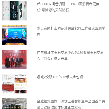
超5600人问卷调研：91%中国消费者更信
任"可溯源的天然钻石"
水贝商圈打击防范涉黄金犯罪工作会议圆满举
办
广东省珠宝玉石交易中心第1届翡翠玉石交易
会（四会）盛大开幕
哪吒2突破100亿 IP带火金包银！
金雅福集团旗下深圳上善智能主导全国首个黄
金自动回收团体标准正式发布！