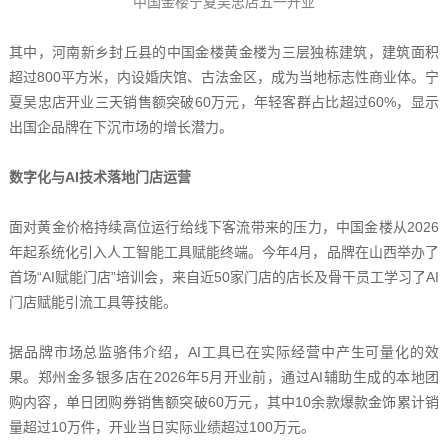
中国金楼宁夏吴忠店五一开业
其中，河南新乡封丘县的中国金楼黄金楼为三层独栋建筑，建筑面积
超过800平方米，内设婚庆馆、古法金区，成为当地标志性商业体。宁
夏吴忠店开业三天销售额突破60万元，年轻客群占比超过60%，显示
出国企品牌在下沉市场的增长潜力。
数字化与AI技术落地门店运营
面对黄金价格持续高位运行给线下客流带来的压力，中国金楼从2026
年起系统化引入人工智能工具赋能终端。今年4月，品牌在山西举办了
首场“AI赋能门店”培训会，来自近50家门店的店长及骨干员工学习了AI
门店赋能引流工具等技能。
据品牌市场总监骆伟介绍，AI工具已在实际经营中产生可量化的效
果。郑州金多银多店在2026年5月开业前，通过AI辅助生成的本地团
购内容，单日团购券销售额突破60万元，其中10余款爆款金饰累计销
量超过10万件，开业当日实际业绩超过100万元。