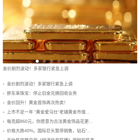
金价剧烈波动！多家银行紧急上调
胖
金价剧烈波动！多家银行紧急上调
胖东来珠宝：停止旧金兑换回收业务
金价回升！黄金首饰再次热卖！
上市不足一年 “黄金爱马仕”老铺黄金市值...
每克超860元，你愿意为古法黄金饰品花更...
价格大跌40%，国际巨头暂停销售，钻石“...
千叶珠宝登央视《经济信息联播》揭秘珍珠市...