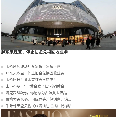
胖东来珠宝：停止旧金兑换回收业务
金价剧烈波动！多家银行紧急上调
胖东来珠宝：停止旧金兑换回收业务
金价回升！黄金首饰再次热卖！
上市不足一年 “黄金爱马仕”老铺黄金...
每克超860元，你愿意为古法黄金饰品...
价格大跌40%，国际巨头暂停销售，钻...
千叶珠宝登央视《经济信息联播》揭秘珍...