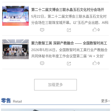
赴深圳开展黄金珠宝产业考察交流。全球闽籍珠宝
工商总会&深圳市黄金玉石珠宝商会秘书长俞熙铃
第二十二届文博会三联水晶玉石文化村分会场开
等人热情接...
5月22日，第二十二届文博会三联水晶玉石文化村
幕，“星福匠2.0”开启AI直接生产时代重构传统玉
分会场在三联珠宝城开幕。以“玉石产业出题、AI科
雕产业链
技答题”为主题，深度展示应用国内首个玉石雕刻
0
垂直领域AI大模型“星福匠”，举办重点项目签约、
创意集市及全平台珠宝直播节等活动，打造传统工
聚力数智工美 深耕产教融合 —— 全国数智时尚工
艺新质生产...
2026年5月16日，全国数智时尚工美行业产教融合
美行业产教融合共同体会议暨第二届 “AI + 文创”
共同体秘书处年度工作会议暨第二届 “AI + 文创”
赋能产教融合高质量发展论坛圆满举办
赋能产教融合高质量发展专题论坛在深圳中冠商务
0
大厦大湾区珠宝产教融合实践中心成功举行。本次
会议正值2026年全国职业教育活动周期间，深度
呼...
零售
更多+
Retail