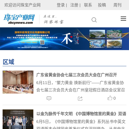
欢迎访问珠宝产业网
登录 |
注册 |
联系
投稿
周刊
区域
广东省黄金协会七届三次会员大会在广州召开
6月11日，“聚力黄金 焕新前行”——广东省黄金协
会七届三次会员大会在广州皇冠假日酒店会议室召
开，大会在庄严的国歌声中开幕，广东省工业和信
0
息化厅材料工业处李春主任、香港特别行政区政府
投资推广署企业出海专组投资推广副总监赵慧敏等
以金为脉传千年文明 《中国博物馆里的黄金》双语
粤港两地政府代...
6月5日，《中国博物馆里的黄金》系列丛书中英文
丛书发布
双语版本全球同步首发仪式在深圳举办。丛书由北