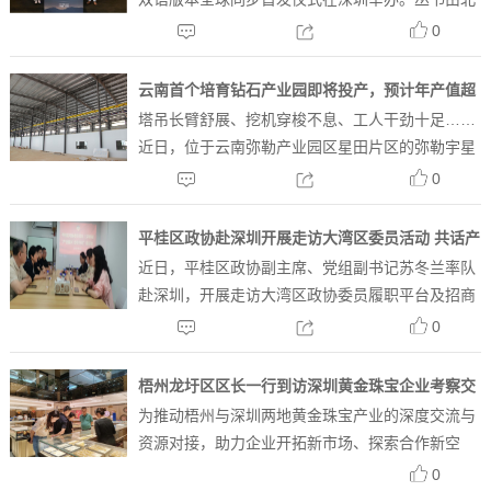
京黄金经济发展研究中心、世界黄金协会、周大福
0
珠宝集团三方联合策划编撰，中英版本同步面世，
立足馆藏黄金文物，向海内外读者系统解码根植于
云南首个培育钻石产业园即将投产，预计年产值超
中华大地的黄金文明...
塔吊长臂舒展、挖机穿梭不息、工人干劲十足……
过20亿元
近日，位于云南弥勒产业园区星田片区的弥勒宇星
钻石产业园项目施工现场，一派热火朝天的建设景
0
象。20余栋厂房正拔地而起，道路土石方铺设、厂
房钢瓦进场安装等工序紧密衔接、高效推进，项目
平桂区政协赴深圳开展走访大湾区委员活动 共话产
正全速朝着上半年一...
近日，平桂区政协副主席、党组副书记苏冬兰率队
业振兴与招商引资
赴深圳，开展走访大湾区政协委员履职平台及招商
引资相关工作。区政协常委、区机关后勤服务和接
0
待中心副主任莫建荣，区政协办四级主任科员周秀
文，区政协委员、委员联络股股长董旭一同参加。
梧州龙圩区区长一行到访深圳黄金珠宝企业考察交
走访组一行首先来到平...
为推动梧州与深圳两地黄金珠宝产业的深度交流与
流
资源对接，助力企业开拓新市场、探索合作新空
间，5月25日至26日，梧州市龙圩区赵云区长带队
0