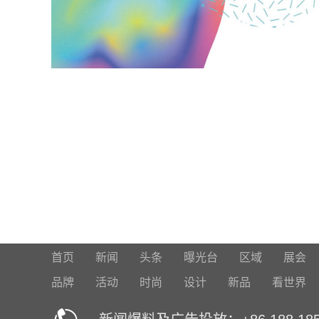
首页
新闻
头条
曝光台
区域
展会
品牌
活动
时尚
设计
新品
看世界