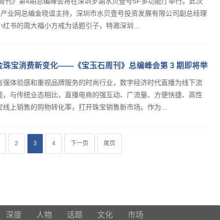
石周刊》第4期总编峰会将在深圳罗湖水贝壹号5F多功能厅举行。此次
宝产业网总编金晓谊主持，深圳市水贝壹号投资发展有限公司副总经理
红书的周大福小方戒为话题引子，特邀深圳...
黄金珠宝消费新变化——《宝玉石周刊》总编峰会第 3 期即将举
有强体验感和重视品牌服务的时尚行业，数字经济时代直播为线下流
能，与传统业态相比，直播电商的强互动、广流量、方便快捷、高性
线上销售的购物转化率，打开珠宝销售新市场。作为...
2
3
4
下一页
尾页
深度
人物
话题
文化
市场