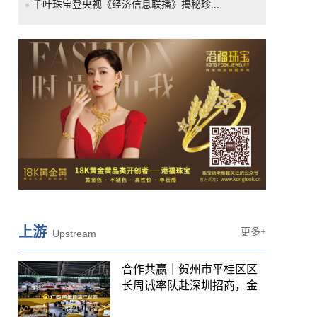
千叶珠宝登央视《经济信息联播》揭秘珍...
上游
更多+
Upstream
合作共赢｜贺州市平桂区区
长周诚率队赴深圳招商，金
谷...