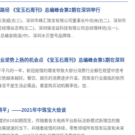
路径 《宝玉石周刊》总编峰会第2期在深圳举行
吴威(右三)、深圳市峰汇珠宝有限公司董事长叶向洲(右二)、深圳市
经理谷志明(左二)、深圳铢宝益科技有限公司总经理林垲(左一)、
编金晓谊(中)、深圳水贝壹号品牌珠...
业逆势上扬的机会点 《宝玉石周刊》总编峰会第1期在深圳
定是不平凡的一年，新冠疫情的爆发导致大部分消费行业都在观望中思考
形势越来越好。餐饮、娱乐的消费逐步升温，而珠宝行业面临的依然
宝不是生活必需品，重复购买动机概率低，加...
不躺平」——2021年中珠宝大烩谈
一度的618如期而至，伴随着各大电商平台新玩法新模式新理念的推
发展提速的当下，并随着疫情的持续，零售领域所有现有玩家和未来