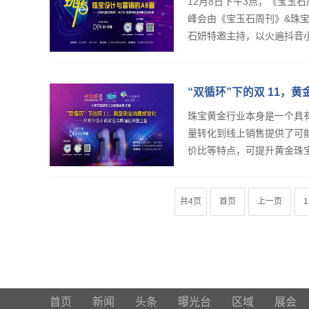
12月8日下午3点，《宝玉
峰会由《宝玉石周刊》&珠
石妍特邀主持，以火遍抖音小
“双循环”下的双 11，
行
珠宝黄金行业本身是一个具
量转化到线上销售提供了可
价比等特点，可提升黄金珠宝
共4页
首页
上一页
1
首页
新闻
头条
曝光台
区域
展会