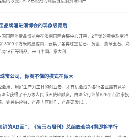
度的改变，618已经成为深度链接消费端和产...
珠宝品牌涌进消博会的现象级背后
，首届中国国际消费品博览会在海南国际会展中心开幕，2号馆的黄金珠宝行
13000平方米的展馆内，云集了各类珠宝钻石、黄金、翡翠玉石、彩
育钻石等精品。来自中国、意大利...
珠宝公司，你看不懂的模式在做大
些会用、用好生产力工具的创业者，才有机会成为各行各业最有竞争
贝诗珠宝获得了千万级人民币天使轮融资，由珠宝行业某B2B平台独家投
、完善供应链、产品内容制作、产品研发以...
营销的AB面”，《宝玉石周刊》总编峰会第4期即将举行