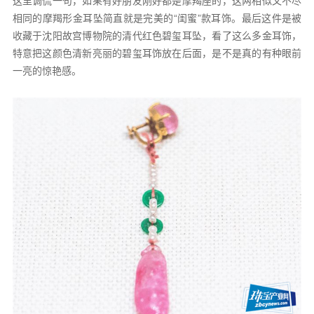
这里调侃一句，如果有好朋友刚好都是摩羯座的，这两相似又不尽
相同的摩羯形金耳坠简直就是完美的“闺蜜”款耳饰。最后这件是被
收藏于沈阳故宫博物院的清代红色碧玺耳坠，看了这么多金耳饰，
特意把这颜色清新亮丽的碧玺耳饰放在后面，是不是真的有种眼前
一亮的惊艳感。