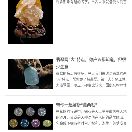
许多形象有趣的名字，自古以来就备受人们喜
爱。它不仅具有独...
翡翠两“大”特点，你应该都知道，但很
少注意
翡翠的特点有很多，今天我们来讲讲翡翠的两
“大”特点，帮你更了解翡翠。第一大：承压性
大翡翠属于硬玉，硬度比较大，因此从物理性
质上看，翡翠可以承...
带你一起解析“莫桑钻”
在希腊的传说中，钻石是天上星星散落在大地
的碎片，又或是天神滴落在人间的晶莹眼泪。
它会给予拥有者财富、权利、永生、美梦成真
等一切神力。钻石最初...