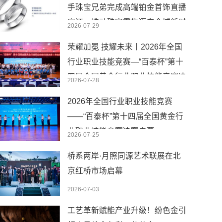
手珠宝兄弟完成高端铂金首饰直播
实证，推动珠宝零售迈向全域新时
2026-07-29
代
荣耀加冕 技耀未来丨2026年全国
行业职业技能竞赛—“百泰杯”第十
四届全国黄金行业职业技能竞赛决
2026-07-28
赛圆满闭幕
2026年全国行业职业技能竞赛
——“百泰杯”第十四届全国黄金行
业职业技能竞赛决赛启幕
2026-07-25
桥系两岸·月照同源艺术联展在北
京红桥市场启幕
2026-07-03
工艺革新赋能产业升级！纷色金引