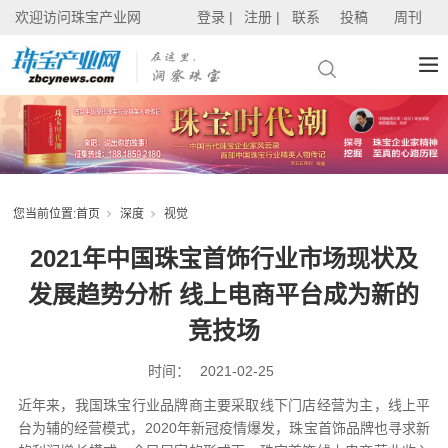
欢迎访问珠宝产业网
登录 |
注册 |
联系
投稿
周刊
您当前位置:
首页
深度
视觉
2021年中国珠宝首饰行业市场现状及
发展趋势分析 线上电商平台成为新的
竞技场
时间：
2021-02-25
近年来，我国珠宝行业品牌商主要采取线下门店经营为主，线上平
台为辅的经营模式，2020年新冠疫情爆发，珠宝首饰品牌也寻求新