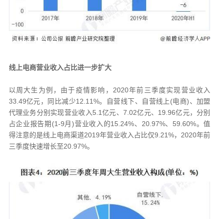
线上电商营业收入占比进一步扩大
以周大生为例，由于疫情影响，2020年前三季度实现营业收入
33.49亿元，同比减少12.11%。自营线下、自营线上(电商)、加盟
代理业务分别实现营业收入5.1亿元、7.02亿元、19.96亿元，分别
占企业报告期(1-9月)营业收入的15.24%、20.97%、59.60%。值
得注意的是线上电商渠道2019年营业收入占比仅9.21%，2020年前
三季度快速增长至20.97%。