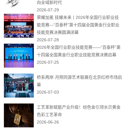
向全域新时代
2026-07-29
荣耀加冕 技耀未来丨2026年全国行业职业技
能竞赛—“百泰杯”第十四届全国黄金行业职业
技能竞赛决赛圆满闭幕
2026-07-28
2026年全国行业职业技能竞赛——“百泰杯”第
十四届全国黄金行业职业技能竞赛决赛启幕
2026-07-25
桥系两岸·月照同源艺术联展在北京红桥市场启
幕
2026-07-03
工艺革新赋能产业升级！纷色金引领水贝黄金
色彩工艺革命
2026-06-26