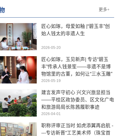
物
更多+
匠心如琢，母爱如釉 |“碧玉丰”创
始人钱太的非遗人生
2026-05-20
匠心如琢，玉见新声| 专访“碧玉
丰”传承人钱景笙——非遗不是博
物馆里的古董，如何让“三水玉雕”
成为年轻人的“心头好”
2026-05-19
建言发声守初心 兴文兴旅显担当
——平桂区政协委员、区文化广电
和旅游局局长陈茜履职事迹
2026-04-01
职称评审正当时 如虎添翼再启航 -
---专访新晋“工艺美术师（珠宝首