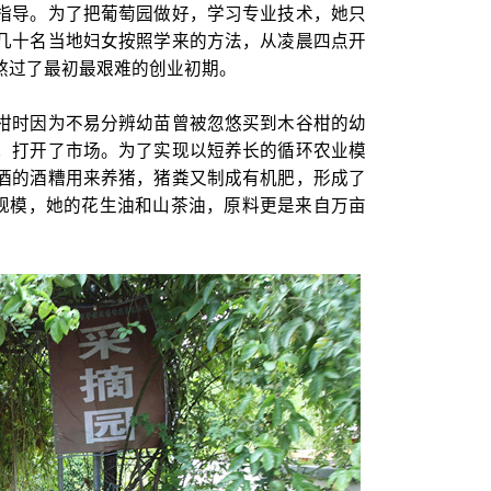
指导。为了把葡萄园做好，学习专业技术，她只
几十名当地妇女按照学来的方法，从凌晨四点开
熬过了最初最艰难的创业初期。
柑时因为不易分辨幼苗曾被忽悠买到木谷柑的幼
，打开了市场。为了实现以短养长的循环农业模
酒的酒糟用来养猪，猪粪又制成有机肥，形成了
 亩规模，她的花生油和山茶油，原料更是来自万亩