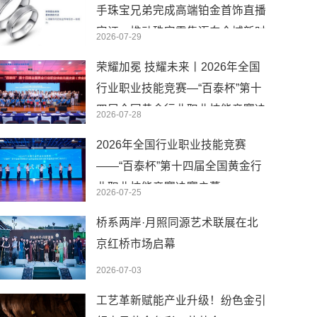
手珠宝兄弟完成高端铂金首饰直播
实证，推动珠宝零售迈向全域新时
2026-07-29
代
荣耀加冕 技耀未来丨2026年全国
行业职业技能竞赛—“百泰杯”第十
四届全国黄金行业职业技能竞赛决
2026-07-28
赛圆满闭幕
2026年全国行业职业技能竞赛
——“百泰杯”第十四届全国黄金行
业职业技能竞赛决赛启幕
2026-07-25
桥系两岸·月照同源艺术联展在北
京红桥市场启幕
2026-07-03
工艺革新赋能产业升级！纷色金引