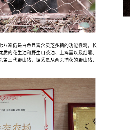
七八遍仍是白色且富含灵芝多糖的功能性鸡，长
优质的花生油和野生山茶油、土鸡蛋以及红薯、
头第三代野山猪，据悉是从两头捕获的野山猪，